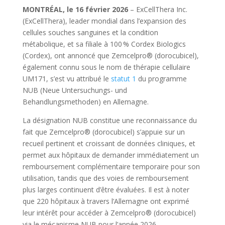
MONTRÉAL, le 16 février 2026
– ExCellThera Inc.
(ExCellThera), leader mondial dans l’expansion des
cellules souches sanguines et la condition
métabolique, et sa filiale à 100 % Cordex Biologics
(Cordex), ont annoncé que Zemcelpro® (dorocubicel),
également connu sous le nom de thérapie cellulaire
UM171, s’est vu attribué le
statut 1
du programme
NUB (Neue Untersuchungs- und
Behandlungsmethoden) en Allemagne.
La désignation NUB constitue une reconnaissance du
fait que Zemcelpro® (dorocubicel) s’appuie sur un
recueil pertinent et croissant de données cliniques, et
permet aux hôpitaux de demander immédiatement un
remboursement complémentaire temporaire pour son
utilisation, tandis que des voies de remboursement
plus larges continuent d’être évaluées. Il est à noter
que 220 hôpitaux à travers l’Allemagne ont exprimé
leur intérêt pour accéder à Zemcelpro® (dorocubicel)
via le mécanisme NUB pour l’année 2026.